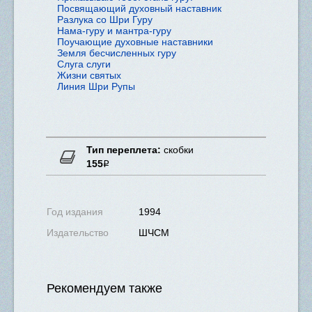
Посвящающий духовный наставник
Разлука со Шри Гуру
Нама-гуру и мантра-гуру
Поучающие духовные наставники
Земля бесчисленных гуру
Слуга слуги
Жизни святых
Линия Шри Рупы
Тип переплета:
скобки
155
Р
Нет в наличии
Год издания
1994
Издательство
ШЧСМ
Рекомендуем также