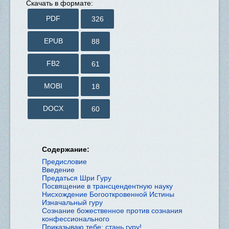
Скачать в формате:
PDF
326
EPUB
88
FB2
61
MOBI
18
DOCX
60
Содержание:
Предисловие
Введение
Предаться Шри Гуру
Посвящение в трансцендентную науку
Нисхождение Богооткровенной Истины
Изначальный гуру
Сознание божественное против сознания
конфессионального
Приказываю тебе: стань гуру!