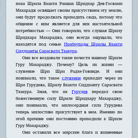
пока Шрила Бхакти Ракшак Шридхар Дев-Госвами
Махарадж освящает своим присутствием эту землю,
они будут продолжать приходить сюда, потому что
общение с ним является для них настоятельной
потребностью — Они говорили, что слушая Шрилу
Шридхара Махараджа, они всегда ощущали, что
находятся под сенью
Прабхупады Шрилы Бхакти
Сиддханты Сарасвати Тхакура
.
Они все воздавали такие почести нашему Шриле
Гуру Махараджу. Почему? Цель их жизни —
служение Шри Шри Радхе-Говинде. И они
понимали, что такое
служение
приходит через их
Шри Гурудева, Шрилу Бхакти Сиддханту Сарасвати
Тхакура. Зная, что их
Гурудев
передал свою
божественную силу Шриле Шридхару Махараджу,
они понимали, что милосердная сила Гурудева
теперь милостиво присутствует в нем. Именно по
этой причине они постоянно приходили к Шриле
Гуру Махараджу.
Они оставили все мирские блага и жизненные