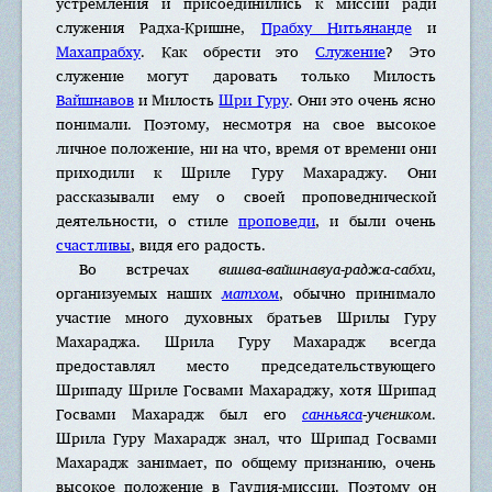
устремления и присоединились к миссии ради
служения Радха-Кришне,
Прабху Нитьянанде
и
Махапрабху
. Как обрести это
Служение
? Это
служение могут даровать только Милость
Вайшнавов
и Милость
Шри Гуру
. Они это очень ясно
понимали. Поэтому, несмотря на свое высокое
личное положение, ни на что, время от времени они
приходили к Шриле Гуру Махараджу. Они
рассказывали ему о своей проповеднической
деятельности, о стиле
проповеди
, и были очень
счастливы
, видя его радость.
Во встречах
вишва-вайшнавуа-раджа-сабхи
,
организуемых наших
матхом
, обычно принимало
участие много духовных братьев Шрилы Гуру
Махараджа. Шрила Гуру Махарадж всегда
предоставлял место председательствующего
Шрипаду Шриле Госвами Махараджу, хотя Шрипад
Госвами Махарадж был его
санньяса
-учеником
.
Шрила Гуру Махарадж знал, что Шрипад Госвами
Махарадж занимает, по общему признанию, очень
высокое положение в Гаудия-миссии. Поэтому он