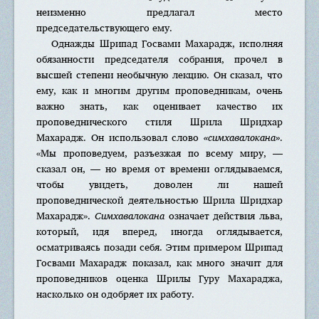
неизменно предлагал место
председательствующего ему.
Однажды Шрипад Госвами Махарадж, исполняя
обязанности председателя собрания, прочел в
высшей степени необычную лекцию. Он сказал, что
ему, как и многим другим проповедникам, очень
важно знать, как оценивает качество их
проповеднического стиля Шрила Шридхар
Махарадж. Он использовал слово
«симхавалокана»
.
«Мы проповедуем, разъезжая по всему миру, —
сказал он, — но время от времени оглядываемся,
чтобы увидеть, доволен ли нашей
проповеднической деятельностью Шрила Шридхар
Махарадж».
Симхавалокана
означает действия льва,
который, идя вперед, иногда оглядывается,
осматриваясь позади себя. Этим примером Шрипад
Госвами Махарадж показал, как много значит для
проповедников оценка Шрилы Гуру Махараджа,
насколько он одобряет их работу.