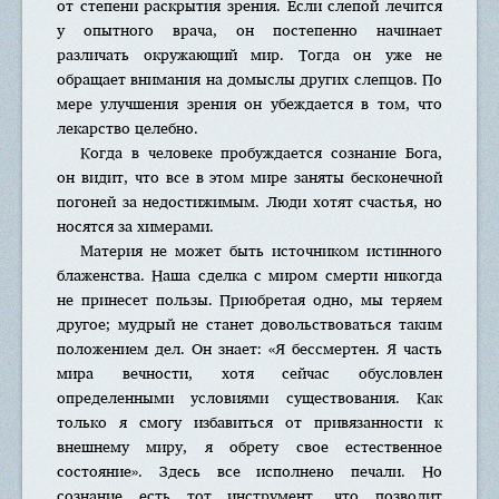
от степени раскрытия зрения. Если слепой лечится
у опытного врача, он постепенно начинает
различать окружающий мир. Тогда он уже не
обращает внимания на домыслы других слепцов. По
мере улучшения зрения он убеждается в том, что
лекарство целебно.
Когда в человеке пробуждается сознание Бога,
он видит, что все в этом мире заняты бесконечной
погоней за недостижимым. Люди хотят счастья, но
носятся за химерами.
Материя не может быть источником истинного
блаженства. Наша сделка с миром смерти никогда
не принесет пользы. Приобретая одно, мы теряем
другое; мудрый не станет довольствоваться таким
положением дел. Он знает: «Я бессмертен. Я часть
мира вечности, хотя сейчас обусловлен
определенными условиями существования. Как
только я смогу избавиться от привязанности к
внешнему миру, я обрету свое естественное
состояние». Здесь все исполнено печали. Но
сознание есть тот инструмент, что позволит