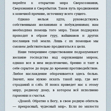
перейти к открытию мира Сверхсознания,
Сверхзнания и Сверхбытия. Таков путь продвижения
к конечной причине, источнику всего сущего.
Однако нельзя идти, руководствуясь
собственными желаниями и побуждениями; нам
необходима помощь того мира. Такая поддержка
приходит в образе гуру, вайшнавов и других
посланцев той земли. Лишь с их помощью мы
сможем действительно продвигаться к цели.
Наше теперешнее существование подразумевает
желание господства над окружающим миром,
однако все в нем недолговечно, бренно и таит в
себе скрытое до поры до времени противодействие.
Любое наслаждение оборачивается здесь болью.
Значит, нам нужно искать такой мир, где нет
страданий и слёз. И поиск приведет нас к этому
миру, родному дому, в котором всё исполнено
гармонии и счастья.
«Домой. Обратно к Богу, в свою родную обитель
— прекрасный, чудесный мир». Если по милости