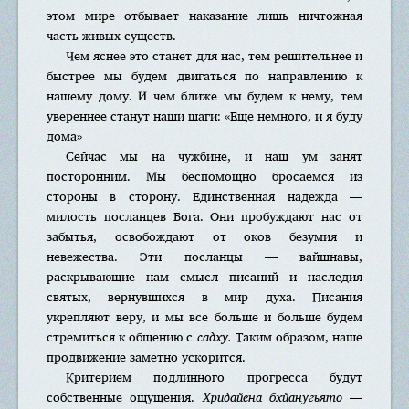
этом мире отбывает наказание лишь ничтожная
часть живых существ.
Чем яснее это станет для нас, тем решительнее и
быстрее мы будем двигаться по направлению к
нашему дому. И чем ближе мы будем к нему, тем
увереннее станут наши шаги: «Еще немного, и я буду
дома»
Сейчас мы на чужбине, и наш ум занят
посторонним. Мы беспомощно бросаемся из
стороны в сторону. Единственная надежда —
милость посланцев Бога. Они пробуждают нас от
забытья, освобождают от оков безумия и
невежества. Эти посланцы — вайшнавы,
раскрывающие нам смысл писаний и наследия
святых, вернувшихся в мир духа. Писания
укрепляют веру, и мы все больше и больше будем
стремиться к общению с
садху.
Таким образом, наше
продвижение заметно ускорится.
Критерием подлинного прогресса будут
собственные ощущения.
Хридайена бхйанугьято
—