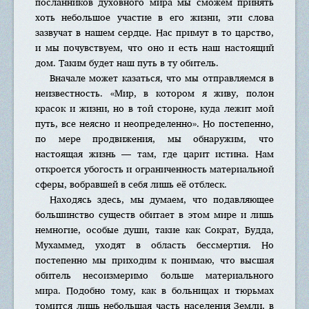
посланников духовного мира мы сможем принять
хоть небольшое участие в его жизни, эти слова
зазвучат в нашем сердце. Нас примут в то царство,
и мы почувствуем, что оно и есть наш настоящий
дом. Таким будет наш путь в ту обитель.
Вначале может казаться, что мы отправляемся в
неизвестность. «Мир, в котором я живу, полон
красок и жизни, но в той стороне, куда лежит мой
путь, все неясно и неопределенно». Но постепенно,
по мере продвижения, мы обнаружим, что
настоящая жизнь — там, где царит истина. Нам
откроется убогость и ограниченность материальной
сферы, вобравшей в себя лишь её отблеск.
Находясь здесь, мы думаем, что подавляющее
большинство существ обитает в этом мире и лишь
немногие, особые души, такие как Сократ, Будда,
Мухаммед, уходят в область бессмертия. Но
постепенно мы приходим к понимаю, что высшая
обитель несоизмеримо больше материального
мира. Подобно тому, как в больницах и тюрьмах
томится лишь небольшая часть населения Земли, в