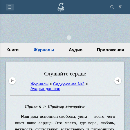
Книги
Журналы
Аудио
Приложения
Слушайте сердце
Журналы
>
Садху-санга №2
>
Ачарья-даршан
Шрила Б. Р. Шридхар Махарадж
Наш дом исполнен свободы, уюта — всего, чего
ищет ваше сердце. Это место, где вера, любовь,
нежность существуют естественно и гармонично.