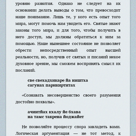
уровню развития. Однако не следует на их
основании делать выводы о том, что превосходит
наше понимание. Лишь те, у кого есть опыт того
мира, могут помочь нам увидеть его. Святые знают
законы того мира, и для того, чтобы получить в
него доступ, мы должны обратиться к ним за
помощью. Наше нынешнее состояние не позволяет
обрести непосредственный опыт высшей
реальности, но, получив от святых и писаний некое
духовное зрение, мы сможем воспринять смысл их
посланий.
све свехадхикаре йа ништха
сагунах парикиртитах
«Сознавать несовершенство своего разумения
достойно похвалы».
ачинтйах кхалу йе бхава
на тамс такрена йоджайет
Не позволяйте процессу спора завладеть вами.
Логическая аргументация — не тот метод, к