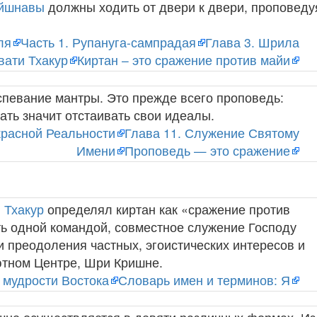
йшнавы
должны ходить от двери к двери, проповеду
ля
Часть 1. Рупануга-сампрадая
Глава 3. Шрила
вати Тхакур
Киртан – это сражение против майи
спевание мантры. Это прежде всего проповедь:
ать значит отстаивать свои идеалы.
расной Реальности
Глава 11. Служение Святому
Имени
Проповедь — это сражение
 Тхакур
определял киртан как «сражение против
ть одной командой, совместное служение Господу
и преодоления частных, эгоистических интересов и
ютном Центре, Шри Кришне.
 мудрости Востока
Словарь имен и терминов: Я