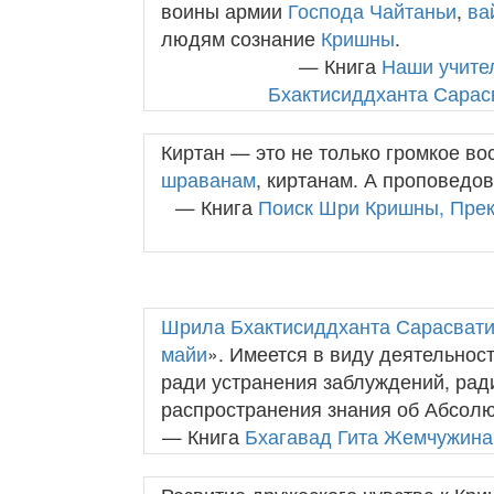
воины армии
Господа Чайтаньи
,
ва
людям сознание
Кришны
.
— Книга
Наши учите
Бхактисиддханта Сарас
Киртан — это не только громкое во
шраванам
, киртанам. А проповедов
— Книга
Поиск Шри Кришны, Прек
Шрила Бхактисиддханта Сарасвати
майи
». Имеется в виду деятельнос
ради устранения заблуждений, рад
распространения знания об Абсол
— Книга
Бхагавад Гита Жемчужина