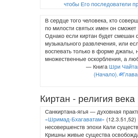
чтобы Его последователи п
В сердце того человека, кто соверш
по милости святых имен он сможет п
Однако если киртан будет смешан 
музыкального развлечения, или есл
воспевать только в форме джапы, н
множественные оскорбления, а любо
— Книга
Шри Чайтан
(Начало).
Глава
Киртан - религия века
Санкиртана-ягья — духовная практ
«Шримад-Бхагаватам»
(12.3.51,52
несовершенств эпохи Кали существ
Кришны живые существа освобожда