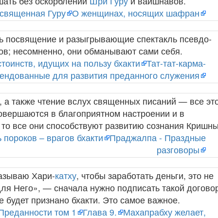
шать без оскорблений
Шри Гуру
и вайшнавов.
освященная Гуру
О женщинах, носящих шафран
ь посвящение и разыгрывающие спектакль псевдо-
ов; несомненно, они обманывают сами себя.
тоинств, идущих на пользу бхакти
Тат-тат-карма-
мендованные для развития преданного служения
, а также чтение вслух священных писаний — все эт
совершаются в благоприятном настроении и в
 то все они способствуют развитию сознания Кришны
 пороков – врагов бхакти
Праджалпа - Праздные
разговоры
азываю Хари-
катху
, чтобы заработать деньги, это не
 для Него», — сначала нужно подписать такой догово
е будет признано бхакти. Это самое важное.
Преданности том 1
Глава 9.
Махапрабху желает,