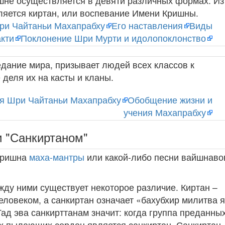
ишне осуществляется в девяти различных формах. Из
ляется киртан, или воспевание Имени Кришны.
ри Чайтаньи Махапрабху
Его наставления
Виды
акти
Поклонение Шри Мурти и идолопоклонство
едание мира, призывает людей всех классов к
деля их на касты и кланы.
я Шри Чайтаньи Махапрабху
Обобщение жизни и
учения Махапрабху
и "Санкиртаном"
Кришна
маха-мантры
или какой-либо песни вайшнаво
жду ними существует некоторое различие. Киртан –
ловеком, а санкиртан означает «бахубхир милитва я
Тад эва санкирттанам значит: когда группа преданны
 их пылающих сердец является санкиртан. Санкиртан 