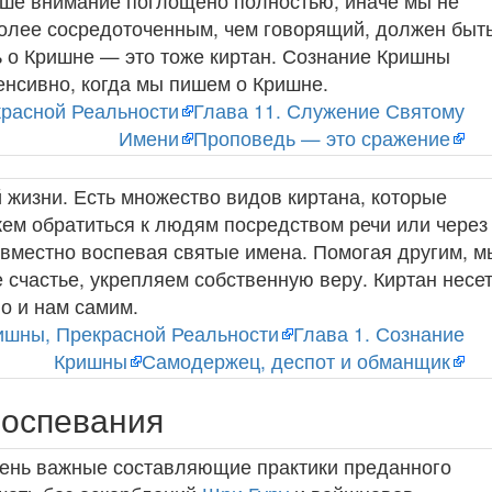
аше внимание поглощено полностью, иначе мы не
олее сосредоточенным, чем говорящий, должен быт
 о Кришне — это тоже киртан. Сознание Кришны
енсивно, когда мы пишем о Кришне.
расной Реальности
Глава 11. Служение Святому
Имени
Проповедь — это сражение
 жизни. Есть множество видов киртана, которые
ем обратиться к людям посредством речи или через
овместно воспевая святые имена. Помогая другим, м
 счастье, укрепляем собственную веру. Киртан несе
но и нам самим.
ишны, Прекрасной Реальности
Глава 1. Сознание
Кришны
Самодержец, деспот и обманщик
воспевания
чень важные составляющие практики преданного