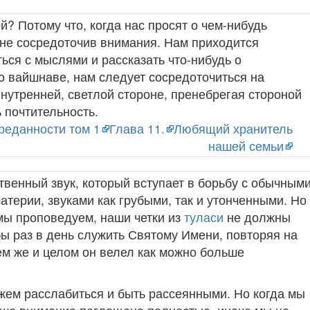
й? Потому что, когда нас просят о чем-нибудь
 не сосредоточив внимания. Нам приходится
ться с мыслями и рассказать что-нибудь о
о вайшнаве, нам следует сосредоточиться на
внутренней, светлой стороне, пренебрегая стороной
 почтительность.
реданности том 1
Глава 11.
Любящий хранитель
нашей семьи
твенный звук, который вступает в борьбу с обычным
терии, звуками как грубыми, так и утонченными. Но
 мы проповедуем, наши четки из
туласи
не должны
бы раз в день служить Святому Имени, повторяя на
ем же и целом он велел как можно больше
жем расслабиться и быть рассеянными. Но когда мы