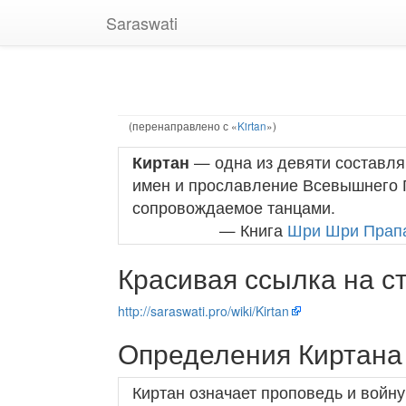
Saraswati
(перенаправлено с «
Kirtan
»)
Киртан
— одна из девяти составл
имен и прославление Всевышнего Г
сопровождаемое танцами.
— Книга
Шри Шри Прап
Красивая ссылка на с
http://saraswati.pro/wiki/Kirtan
Определения Киртана
Киртан означает проповедь и войн