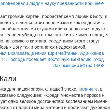
роповедовали людям науку преданности Кришне
ает громкий киртан, прорастет семя любви к Богу, и
онять, в чем состоит цель жизни и как ее достичь.
с воображаемыми вкусами или совершаться в духе
и человек убежден в том, что святые имена следует
о не громкого киртана, следствием этого станут
вь к Богу так и останется недосягаемой.
ья Бхагавата, Деяния Шри Чайтаньи. Ади-кханда
 14. Господь посещает Восточную Бенгалию. Уход
Лакшмиприи
Стих 146
 Кали
ика для нашей эпохи. О нашей эпохе,
Кали-юге
, в
) сказано следующее: «Среди множества пороков и
ует одно великое достоинство: воспеванием Имени
ются от власти мира материи и достигают духовной