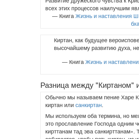
Развитие дружеского чувства к Кр
всех этих процессов наилучшим яв
— Книга
Жизнь и наставления Ш
бх
Киртан, как будущее вероиспов
высочайшему развитию духа, не 
— Книга
Жизнь и наставлени
Разница между "Киртаном" 
Обычно мы называем пение Харе 
киртан или
санкиртан
.
Мы используем оба термина, но ме
это прославление Господа одним че
кирттанам тад эва санкирттанам». 
собирается, чтобы петь киртан, из