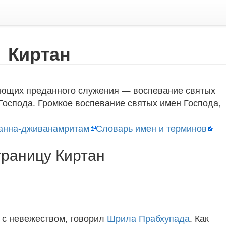
Киртан
яющих преданного служения — воспевание святых
оспода. Громкое воспевание святых имен Господа,
анна-дживанамритам
Словарь имен и терминов
траницу Киртан
у с невежеством, говорил
Шрила Прабхупада
. Как