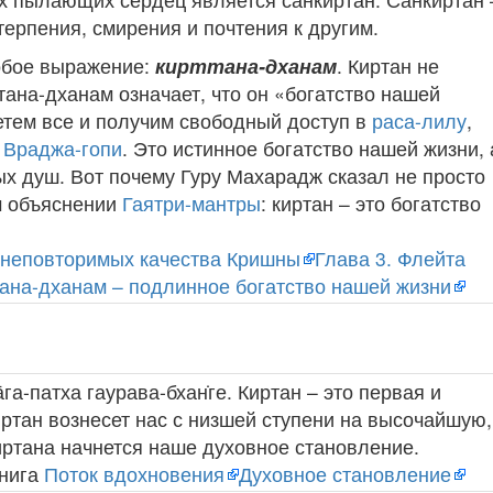
терпения, смирения и почтения к другим.
обое выражение:
кирттана-дханам
. Киртан не
тана-дханам означает, что он «богатство нашей
етем все и получим свободный доступ в
раса-лилу
,
с
Враджа-гопи
. Это истинное богатство нашей жизни, 
ых душ. Вот почему Гуру Махарадж сказал не просто
ем объяснении
Гаятри-мантры
: киртан – это богатство
 неповторимых качества Кришны
Глава 3. Флейта
ана-дханам – подлинное богатство нашей жизни
га-патха гаурава-бхан̇ге. Киртан – это первая и
иртан вознесет нас с низшей ступени на высочайшую,
киртана начнется наше духовное становление.
нига
Поток вдохновения
Духовное становление