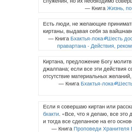
служения, но их необходимо совер
— Книга
Жизнь, п
Есть люди, не желающие принимат
киртаны, выдавая себя за вайшнав
— Книга
Бхактья-лока
Шесть дос
правартана - Действия, реко
Киртана, предложение Богу молитв
джалпана; если все эти действия 
отсутствие материальных желаний,
— Книга
Бхактья-лока
Шесть
Если я совершаю киртан или расск
бхакти
. «Все, что я делаю, все это
и тогда все сделанное на его основ
— Книга
Проповеди Хранителя 