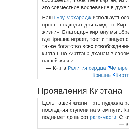
это совместное воспевание в духе 
Наш
Гуру Махарадж
использует ос
просто подходит для каждого. Кирт
жизни». Благодаря киртану мы обр
где Кришна играет, поет и танцует 
также богатство всех освобожденн
киртан, но кирттана-дханам в сво
нашей жизни.
— Книга
Религия сердца
Четыре
Кришны
Киртт
Проявления Киртана
Цель нашей жизни – это пӯджала ра̄
последняя ступени на этом пути. К
поднимет до высот
рага-марги
. С 
— К