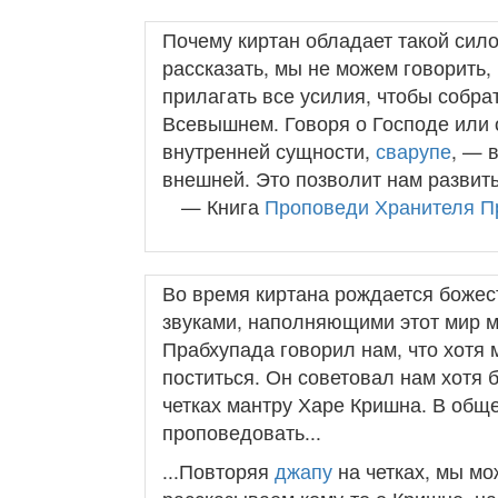
Почему киртан обладает такой сило
рассказать, мы не можем говорить,
прилагать все усилия, чтобы собра
Всевышнем. Говоря о Господе или 
внутренней сущности,
сварупе
, — 
внешней. Это позволит нам развить
— Книга
Проповеди Хранителя П
Во время киртана рождается божес
звуками, наполняющими этот мир ма
Прабхупада говорил нам, что хотя
поститься. Он советовал нам хотя 
четках мантру Харе Кришна. В общ
проповедовать...
...Повторяя
джапу
на четках, мы мо