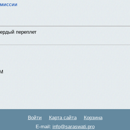
о миссии
ердый переплет
М
Войти
Карта сайта
Корзина
E-mail:
info@saraswati.pro