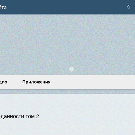
йта
дио
Приложения
данности том 2