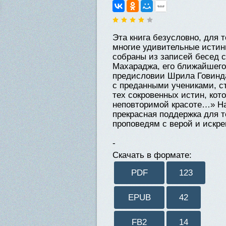
Эта книга безусловно, для 
многие удивительные исти
собраны из записей бесед
Махараджа, его ближайшего
предисловии Шрила Говинда
с преданными учениками, с
тех сокровенных истин, кот
неповторимой красоте…» На
прекрасная поддержка для 
проповедям с верой и искр
-
Скачать в формате:
PDF
123
EPUB
42
FB2
14