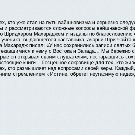
тех, кто уже стал на путь вайшнавизма и серьезно следу
ны и рассматриваются сложные вопросы вайшнавской ф
 со Шридхаром Махараджем и изданы по благословению
 ученика, выдающегося наставника, ачарьи Шри Чайтан
 Махарадж писал: «У нас сохранились записи святых
текавшимися к нему с Востока и Запада… Мы бережно с
орые он открывал своим слушателям, постаравшись сохр
стоящие книги – бесценное сокровище для тех, кто жи
тех, кто размышляет над вопросами своей веры. Кажды
енним стремлением к Истине, обретет неугасимую надеж