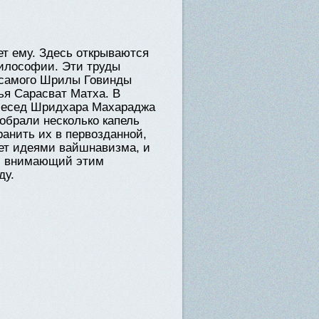
ет ему. Здесь открываются
илософии. Эти труды
 самого Шрилы Говинды
ья Сарасват Матха. В
 бесед Шридхара Махараджа
обрали несколько капель
анить их в первозданной,
вет идеями вайшнавизма, и
й, внимающий этим
ду.