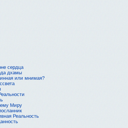
оне сердца
ода дхамы
линная или мнимая?
ассвета
ы
Реальности
нь
шему Миру
посланник
ивная Реальность
данность