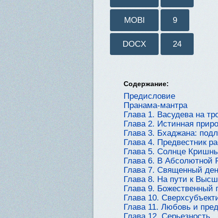
MOBI
9
DOCX
24
Содержание:
Предисловие
Пранама-мантра
Глава 1. Васудева на тр
Глава 2. Истинная прир
Глава 3. Бхаджана: под
Глава 4. Предвестник р
Глава 5. Солнце Кришн
Глава 6. В Абсолютной 
Глава 7. Священный де
Глава 8. На пути к Выс
Глава 9. Божественный 
Глава 10. Сверхсубъект
Глава 11. Любовь и пре
Глава 12. Серьезность