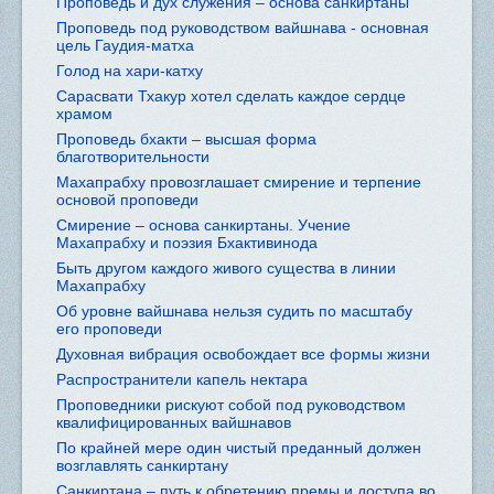
Проповедь и дух служения – основа санкиртаны
Проповедь под руководством вайшнава - основная
цель Гаудия-матха
Голод на хари-катху
Сарасвати Тхакур хотел сделать каждое сердце
храмом
Проповедь бхакти – высшая форма
благотворительности
Махапрабху провозглашает смирение и терпение
основой проповеди
Смирение – основа санкиртаны. Учение
Махапрабху и поэзия Бхактивинода
Быть другом каждого живого существа в линии
Махапрабху
Об уровне вайшнава нельзя судить по масштабу
его проповеди
Духовная вибрация освобождает все формы жизни
Распространители капель нектара
Проповедники рискуют собой под руководством
квалифицированных вайшнавов
По крайней мере один чистый преданный должен
возглавлять санкиртану
Санкиртана – путь к обретению премы и доступа во