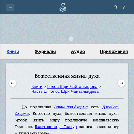
Книги
Журналы
Аудио
Приложения
Божественная жизнь духа
Книги
>
Голос Шри Чайтаньядева
>
Часть 1. Голос Шри Чайтаньядева
Но подлинная
Вайшнава-дхарма
есть
Джайва-
дхарма
, Естество духа, божественная жизнь духа.
Чтобы явить миру подлинную Вайшнавскую
Религию,
Бхактивинода Тхакур
написал свою книгу
«Джайва-дхарма».