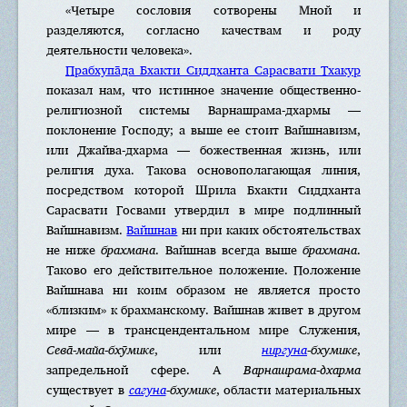
«Четыре сословия сотворены Мной и
разделяются, согласно качествам и роду
деятельности человека».
Прабхупа̄да Бхакти Сиддханта Сарасвати Тхакур
показал нам, что истинное значение общественно-
религиозной системы Варнашрама-дхармы —
поклонение Господу; а выше ее стоит Вайшнавизм,
или Джайва-дхарма — божественная жизнь, или
религия духа. Такова основополагающая линия,
посредством которой Шрила Бхакти Сиддханта
Сарасвати Госвами утвердил в мире подлинный
Вайшнавизм.
Вайшнав
ни при каких обстоятельствах
не ниже
брахмана
. Вайшнав всегда выше
брахмана
.
Таково его действительное положение. Положение
Вайшнава ни коим образом не является просто
«близким» к брахманскому. Вайшнав живет в другом
мире — в трансцендентальном мире Служения,
Сева̄-майа-бхӯмике
, или
ниргуна
-бхумике
,
запредельной сфере. А
Варнашрама-дхарма
существует в
сагуна
-бхумике
, области материальных