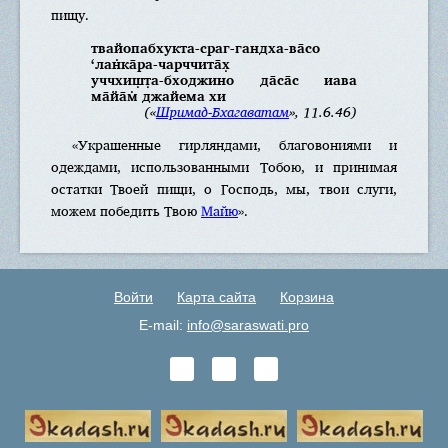
пищу.
твайопабхукта-сраг-гандха-ва̄со
‘лан̇ка̄ра-чарччита̄х̣
уччхиш̣т̣а-бходжино да̄са̄с иава
ма̄йа̄м̇ джайема хи
(«
Шримад-Бхагаватам
», 11.6.46)
«Украшенные гирляндами, благовониями и
одеждами, использованными Тобою, и принимая
остатки Твоей пищи, о Господь, мы, твои слуги,
можем победить Твою
Майю
».
Войти
Карта сайта
Корзина
E-mail:
info@saraswati.pro