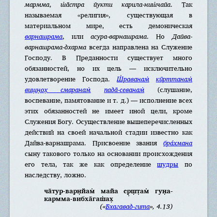
мармма
,
ш̇а̄стра йукти карила-ниш̇чайа
. Так
называемая «религия», существующая в
материальном мире, есть демоническая
варнашрама
, или
асура-варнашрама
. Но
Дайва-
варнашрама-дхарма
всегда направлена на Служение
Господу. В Преданности существует много
обязанностей, но их цель — исключительно
удовлетворение Господа.
Ш̇раванам̇
кӣрттанам̇
виш̣н̣ох̣ смаранам̇
пада̄-севанам
(слушание,
воспевание, памятование и т. д.) — исполнение всех
этих обязанностей не имеет иной цели, кроме
Служения Богу. Осуществление вышеперечисленных
действий на своей начальной стадии известно как
Дайва-варнашрама. Присвоение звания
брáхмана
сыну такового только на основании происхождения
его тела, так же как определение
шудры
по
наследству, ложно.
ча̄тур-варн̣йам̇ майа ср̣ш̣т̣ам̇ гун̣а-
кармма-вибха̄гаш̇ах̣
(«
Бхагавад-гита
», 4.13)