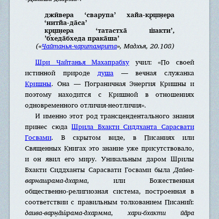
джӣвера ‘сварупа’ хайа-кр̣ш̣н̣ера
‘нитйа-да̄са’
кр̣ш̣н̣ера ‘татастха̄ ш̇акти’,
’бхеда̄бхеда прака̄ша’
(«
Чайтанья-чаритамрита
», Мадхья, 20.108)
Шри Чайтанья Махапрабху
учил: «По своей
истинной природе
душа
— вечная служанка
Кришны
. Она — Пограничная Энергия Кришны и
поэтому находится с Кришной в отношениях
одновременного отличия-неотличия».
И именно этот род трансцендентального знания
принес сюда
Шрила Бхакти Сиддханта Сарасвати
Госвами
. В скрытом виде, в Писаниях или
Священных Книгах это знание уже присутствовало,
и он явил его миру. Уникальным даром Шрилы
Бхакти Сиддханты Сарасвати Госвами была
Дайва-
варнашрама-дхарма
, или Божественная
общественно-религиозная система, построенная в
соответствии с правильным толкованием Писаний:
даива-варн̣а̄ш̇рама-дхармма
,
хари-бхакти йа̄ра