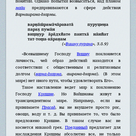
понятий. Однако попытки возвыситься, над планом
майи
предпринимаются в сфере действия
Варнашрама-дхармы
.
варн̣а̄ш́рама̄ча̄равата̄ пуруш̣ен̣а
парах̣ пума̄н
виш̣н̣ур а̄ра̄дхйате пантха̄ на̄нйат
тат-тош̣а-ка̄ран̣ам
(«
Вишну-пурана
», 3.8.9)
«Всевышнему Господу
Вишну
поклоняется
личность, чей образ действий находится в
соответствии с общественным и религиозным
долгом (
варна-дхарма
,
ашрама-дхарма
). (В этом
мире) нет иного пути, чтобы удовлетворить Его».
Такое наставление ведет мир к поклонению
Господу
Кришне
. Но Вайшнавы живут в
трансцендентном мире. Например, если вы
принимаете
Прасад
, вы не вкушаете просто рис,
овощи, воду и т. д. Вы принимаете то, что было
предложено Кришне. В таком случае вас не
коснется никакой грех.
Преданный
предлагает для
наслаждения Кришны абсолютно все, не только