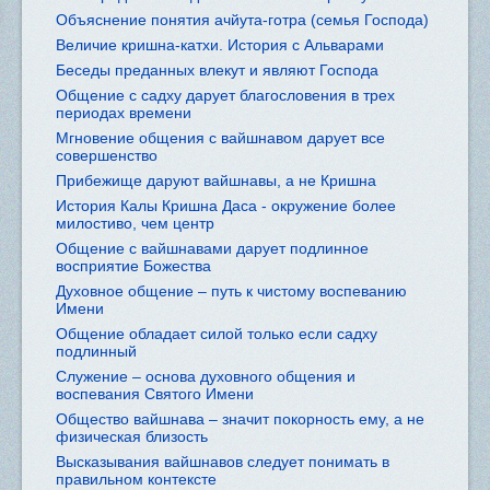
Объяснение понятия ачйута-готра (семья Господа)
Величие кришна-катхи. История с Альварами
Беседы преданных влекут и являют Господа
Общение с садху дарует благословения в трех
периодах времени
Мгновение общения с вайшнавом дарует все
совершенство
Прибежище даруют вайшнавы, а не Кришна
История Калы Кришна Даса - окружение более
милостиво, чем центр
Общение с вайшнавами дарует подлинное
восприятие Божества
Духовное общение – путь к чистому воспеванию
Имени
Общение обладает силой только если садху
подлинный
Служение – основа духовного общения и
воспевания Святого Имени
Общество вайшнава – значит покорность ему, а не
физическая близость
Высказывания вайшнавов следует понимать в
правильном контексте