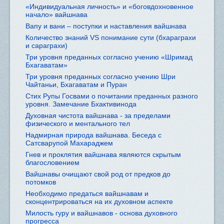
«Индивидуальная личность» и «боговдохновенное
начало» вайшнава
Вапу и вани – поступки и наставления вайшнава
Количество знаний VS понимание сути (бхараграхи
и сараграхи)
Три уровня преданных согласно учению «Шримад
Бхагаватам»
Три уровня преданных согласно учению Шри
Чайтаньи, Бхагаватам и Пуран
Стих Рупы Госвами о почитании преданных разного
уровня. Замечание Бхактивинода
Духовная чистота вайшнава - за пределами
физического и ментального тел
Надмирная природа вайшнава. Беседа с
Сатсварупой Махараджем
Гнев и проклятия вайшнава являются скрытым
благословением
Вайшнавы очищают свой род от предков до
потомков
Необходимо предаться вайшнавам и
сконцентрироваться на их духовном аспекте
Милость гуру и вайшнавов - основа духовного
прогресса