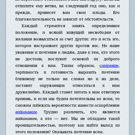
отпилите ему ветви, на следующий год оно, как и
прежде, принесет вам свои плоды. Его
благожелательность не зависит от обстоятельств.
Каждый стремится занять определенное
положение, и всякий живущий несвободен от
желания возвыситься за счет других: это и есть эго,
которое настраивает других против нас. Но наше
уважение и почтение к людям, даже к тем, кто этого
не достоин, послужит основой их доброго
отношения к нам. Таким образом,
смирение
,
терпимость и готовность выразить почтение
ближнему не только на словах но и на деле,
заставит окружающих относиться к нам
дружелюбно. Каждый станет питать к нам ответную
приязнь, и если мы будем почтительны ко всем, то
сможем избежать вероятности нанести оскорбление
вайшнавам
. Трудно различить, кто является
вайшнавом
, а кто — нет. Мы не обладаем такой
проницательностью, поэтому как найти выход из
этого положения? Оказывать почтение всем.