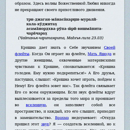
образом. Здесь волны Божественной Любви никогда
не прекращают своего прихотливого движения.
три-джаган-ма̄наса̄карш̣и-муралӣ-
кала-кӯджитах̣
асама̄нордхва-рӯпа-ш́рӣ-вишма̄пита-
чара̄чарах̣
(Чайтанья-чаритамрита, Мадхъя-лила 23.83)
Кришна дает знать о Себе звучанием
Своей
флейты
. Когда Он играет на флейте,
Мать Яшода
и
другие женщины, охваченные материнскими
чувствами к Кришне, спохватываются: «Кришна
голоден. Ему нужно подкрепиться!» А Его друзья,
пастушки, слышат: «Кришна хочет играть, пойдем к
Нему! Его флейта зовет нас». Так флейта связывает
Его со всем окружающим. Если звук флейты вдруг
выплескивается за пределы того мира и проникает
во
вселенную
, он заполняет собой все
пространство, и каждый, кто его слышит, приходит
в замешательство.
Брахма
недоумевает: «Откуда
пришел этот
звук
? Я — создатель вселенной, но к