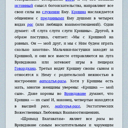
истинный
смысл богоискательства, направляют все
свои силы на
служение
Ему.
Кришна
наслаждается
общением с
преданными
Ему душами в четырех
видах
рас
(или любящих взаимоотношений). Один
думает: «Я слуга слуги слуги Кришны». Другой, в
образе пастушка, считает: «Мы с Кришной на
равных. Он — мой друг, и мы с Ним будем играть
сколько захотим». Мальчики-пастушки заходят за
Кришной, и они все вместе отправляются на луга
Вриндавана или затевают игры в пещерах
Говардхана
. Третьи видят Кришну своим сыном и
относятся к Нему с родительской нежностью в
настроении
ватсалъя-расы
. Хотя у Кришны есть
мать, многие женщины уверены: «Кришна — мой
сын». Даже коровы во
Вриндаване
думают, что
Кришна — их сын! И, наконец, четвертые находятся
в высшей
расе
,
мадхурья-расе
, Экстатических
Божественных Любовных Взаимоотношениях.
«Шримад Бхагаватам» являет все
расы
во
Вриндаване самым восхитительным и чарующим