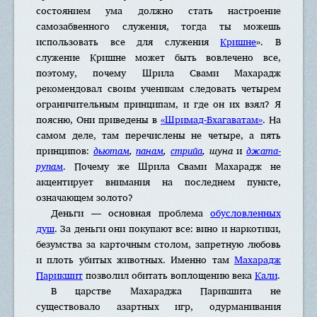
состоянием ума должно стать настроение
самозабвенного служения, тогда ты можешь
использовать все для служения
Кришне
». В
служение Кришне может быть вовлечено все,
поэтому, почему Шрила Свами Махарадж
рекомендовал своим ученикам следовать четырем
ограничительным принципам, и где он их взял? Я
поясню, Они приведены в
«Шримад-Бхагаватам»
. На
самом деле, там перечислены не четыре, а пять
принципов:
дьютам
,
панам
,
стрийа
, шуна
и
джата-
рупам
. Почему же Шрила Свами Махарадж не
акцентирует внимания на последнем пункте,
означающем золото?
Деньги — основная проблема
обусловленных
душ
. За деньги они покупают все: вино и наркотики,
безумства за карточным столом, запретную любовь
и плоть убитых животных. Именно там
Махарадж
Парикшит
позволил обитать воплощению века
Кали
.
В царстве Махараджа Парикшита не
существовало азартных игр, одурманивания