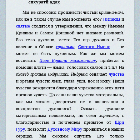
спхуратй адах̣
Мы не способны произнести чистый
кришна-нам
,
как же в таком случае нам воспевать его?
Писания
и
святые
сходятся в утверждении, что между Именем
Кришны и Самим Кришной нет никаких различий.
Его тело духовно, место Его игр духовно и Его
явление в Образе
харинама
,
Святого Имени
— не
может не быть духовным. Как же мы можем
воспевать
Харе Кришна махамантру
, прибегая к
помощи плоти — языка, голосовых связок и т.п.? На
бхавед грахйам индрийаих
.
Индрийа
означает
чувства
и органы чувств: язык, глаза, уши, нос и кожу. Наши
чувства рождаются благодаря упражнению этих пяти
органов чувств. Но если наши чувства материальны,
как мы можем довериться им в воспевании и
восприятии духовного? Осязать духовное
материальным невозможно, но семя
харинама
, с
благодарностью и почтением принятое от
Шри
Гуру
, позволит
Духовному Миру
проявиться в наших
сердцах. Мы сможем ощутить Его только