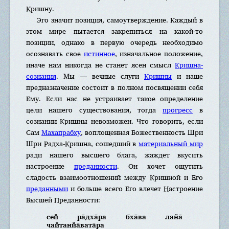
Кришну.
Эго значит позиция, самоутверждение. Каждый в
этом мире пытается закрепиться на какой-то
позиции, однако в первую очередь необходимо
осознавать свое
истинное
, изначальное положение,
иначе нам никогда не станет ясен смысл
Кришна-
сознания
. Мы — вечные слуги
Кришны
и наше
предназначение состоит в полном посвящении себя
Ему. Если нас не устраивает такое определение
цели нашего существования, тогда
прогресс
в
сознании Кришны невозможен. Что говорить, если
Сам
Махапрабху
, воплощенная Божественность Шри
Шри Радха-Кришна, сошедший в
материальный мир
ради нашего высшего блага, жаждет вкусить
настроение
преданности
. Он хочет ощутить
сладость взаимоотношений между Кришной и Его
преданными
и больше всего Его влечет Настроение
Высшей Преданности:
сей ра̄дха̄ра бха̄ва лан̃а̄
чайтанйа̄вата̄ра