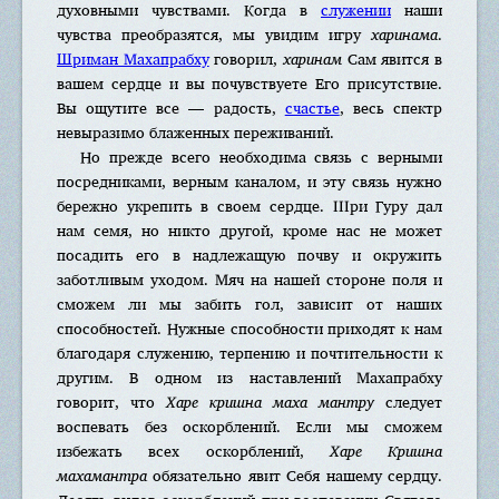
духовными чувствами. Когда в
служении
наши
чувства преобразятся, мы увидим игру
харинама
.
Шриман Махапрабху
говорил,
харинам
Сам явится в
вашем сердце и вы почувствуете Его присутствие.
Вы ощутите все — радость,
счастье
, весь спектр
невыразимо блаженных переживаний.
Но прежде всего необходима связь с верными
посредниками, верным каналом, и эту связь нужно
бережно укрепить в своем сердце. IIIри Гуру дал
нам семя, но никто другой, кроме нас не может
посадить его в надлежащую почву и окружить
заботливым уходом. Мяч на нашей стороне поля и
сможем ли мы забить гол, зависит от наших
способностей. Нужные способности приходят к нам
благодаря служению, терпению и почтительности к
другим. В одном из наставлений Махапрабху
говорит, что
Харе кришна маха мантру
следует
воспевать без оскорблений. Если мы сможем
избежать всех оскорблений,
Харе Кришна
махамантра
обязательно явит Себя нашему сердцу.